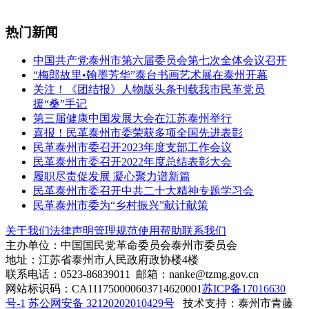
热门新闻
中国共产党泰州市第六届委员会第七次全体会议召开
“梅郎故里•翰墨芳华”泰台书画艺术展在泰州开幕
关注！《团结报》人物版头条刊载我市民革党员
援“桑”手记
第三届健康中国发展大会在江苏泰州举行
喜报！民革泰州市委荣获多项全国先进表彰
民革泰州市委召开2023年度支部工作会议
民革泰州市委召开2022年度总结表彰大会
履职尽责促发展 凝心聚力谱新篇
民革泰州市委召开中共二十大精神专题学习会
民革泰州市委为“乡村振兴”献计献策
关于我们
法律声明
管理规范
使用帮助
联系我们
主办单位：中国国民党革命委员会泰州市委员会
地址：江苏省泰州市人民政府政协楼4楼
联系电话：0523-86839011 邮箱：nanke@tzmg.gov.cn
网站标识码：CA111750000603714620001
苏ICP备17016630
号-1
苏公网安备 32120202010429号
技术支持：泰州市青藤