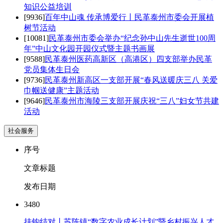
知识公益培训
[9936]
百年中山魂 传承博爱行丨民革泰州市委会开展植
树节活动
[10081]
民革泰州市委会举办“纪念孙中山先生逝世100周
年”中山文化园开园仪式暨主题书画展
[9588]
民革泰州医药高新区（高港区）四支部举办民革
党员集体生日会
[9736]
民革泰州新高区一支部开展“春风送暖庆三八 关爱
巾帼送健康”主题活动
[9646]
民革泰州市海陵三支部开展庆祝“三八”妇女节共建
活动
社会服务
序号
文章标题
发布日期
3480
挂钩结对丨苏陈镇“数字农业成长计划”暨乡村振兴人才