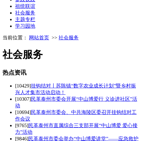
祖统联谊
社会服务
主题专栏
学习园地
当前位置：
网站首页
>>
社会服务
社会服务
热点
资讯
[10429]
挂钩结对丨苏陈镇“数字农业成长计划”暨乡村振
兴人才集市活动启动！
[10307]
民革泰州市委会开展“中山博爱行 义诊进社区”活
动
[10694]
民革泰州市委会、中共海陵区委召开挂钩结对工
作会议
[9765]
民革泰州市直属综合三支部开展“中山博爱 爱心接
力”活动
[9846]
民革泰州市委会举办“中山博爱讲堂”——应急救护