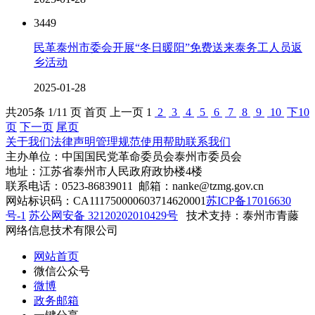
3449
民革泰州市委会开展“冬日暖阳”免费送来泰务工人员返
乡活动
2025-01-28
共
205
条 1/11 页
首页
上一页
1
2
3
4
5
6
7
8
9
10
下10
页
下一页
尾页
关于我们
法律声明
管理规范
使用帮助
联系我们
主办单位：中国国民党革命委员会泰州市委员会
地址：江苏省泰州市人民政府政协楼4楼
联系电话：0523-86839011 邮箱：nanke@tzmg.gov.cn
网站标识码：CA111750000603714620001
苏ICP备17016630
号-1
苏公网安备 32120202010429号
技术支持：泰州市青藤
网络信息技术有限公司
网站首页
微信公众号
微博
政务邮箱