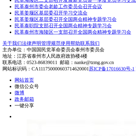
民革海陵区二支部召开发展新党员暨一季度党员学习交流
民革泰州市委会老龄工作委员会召开会议
民革姜堰区基层委召开学习交流会
民革姜堰区基层委召开全国两会精神专题学习会
民革泰职院支部召开全国两会精神专题学习会
民革泰州市海陵区一支部召开全国两会精神专题学习会
关于我们
法律声明
管理规范
使用帮助
联系我们
主办单位：中国国民党革命委员会泰州市委员会
地址：江苏省泰州市人民政府政协楼4楼
联系电话：0523-86839011 邮箱：nanke@tzmg.gov.cn
网站标识码：CA111750000603714620001
苏ICP备17016630号-1
网站首页
微信公众号
微博
政务邮箱
一键分享