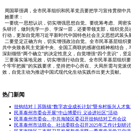
周国翠强调，全市民革组织和民革党员要把学习宣传贯彻中共
她要求：
一要统一思想认识，切实增强思想自觉。要统筹考虑、周密实
头研讨，做到先学一步、学深一层，还要带领支部，组织党员
行动，更加自觉用习近平新时代中国特色社会主义思想武装头
二要坚定正确方向，切实增强政治自觉。全市民革基层组织要
共中央致各民主党派中央、全国工商联的感谢信精神相结合，
深刻领悟“两个确立”的决定性意义，自觉增强“四个意识”，坚定
三要落实落地见效，切实增强行动自觉。全市民革基层组织要
个牢牢把握”的实践要求，坚持把中心所在、大局所需与党派
效，自觉主动为推进中国式现代化生动实践作出更大贡献。
热门新闻
挂钩结对丨苏陈镇“数字农业成长计划”暨乡村振兴人才
民革泰州市委会开展“中山博爱行 义诊进社区”活动
民革泰州市委会、中共海陵区委召开挂钩结对工作会议
民革泰州市法联会、社法委联合召开2025年工作计划研