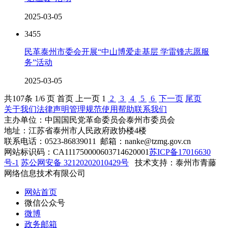
2025-03-05
3455
民革泰州市委会开展“中山博爱走基层 学雷锋志愿服
务”活动
2025-03-05
共
107
条 1/6 页
首页
上一页
1
2
3
4
5
6
下一页
尾页
关于我们
法律声明
管理规范
使用帮助
联系我们
主办单位：中国国民党革命委员会泰州市委员会
地址：江苏省泰州市人民政府政协楼4楼
联系电话：0523-86839011 邮箱：nanke@tzmg.gov.cn
网站标识码：CA111750000603714620001
苏ICP备17016630
号-1
苏公网安备 32120202010429号
技术支持：泰州市青藤
网络信息技术有限公司
网站首页
微信公众号
微博
政务邮箱