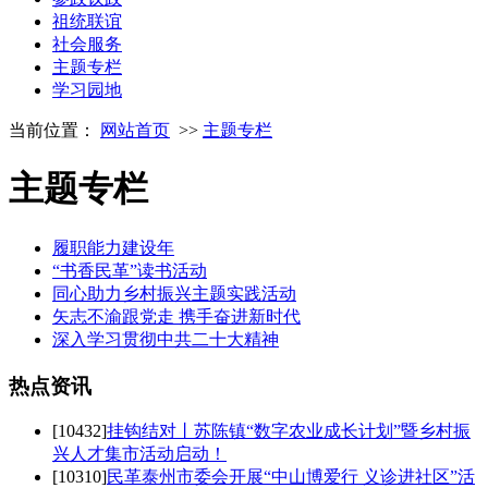
祖统联谊
社会服务
主题专栏
学习园地
当前位置：
网站首页
>>
主题专栏
主题专栏
履职能力建设年
“书香民革”读书活动
同心助力乡村振兴主题实践活动
矢志不渝跟党走 携手奋进新时代
深入学习贯彻中共二十大精神
热点
资讯
[10432]
挂钩结对丨苏陈镇“数字农业成长计划”暨乡村振
兴人才集市活动启动！
[10310]
民革泰州市委会开展“中山博爱行 义诊进社区”活