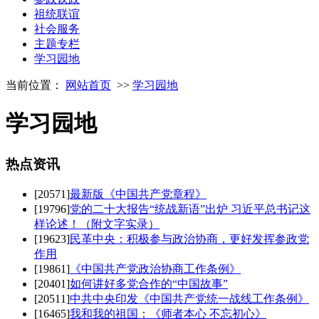
祖统联谊
社会服务
主题专栏
学习园地
当前位置：
网站首页
>>
学习园地
学习园地
热点
资讯
[20571]
最新版《中国共产党章程》
[19796]
党的二十大报告“统战新语”出炉 习近平总书记这
样论述！（附文字实录）
[19623]
民革中央：积极参与政治协商，更好发挥参政党
作用
[19861]
《中国共产党政治协商工作条例》
[20401]
如何讲好多党合作的“中国故事”
[20511]
中共中央印发《中国共产党统一战线工作条例》
[16465]
我和我的祖国：《师者本心 不忘初心》