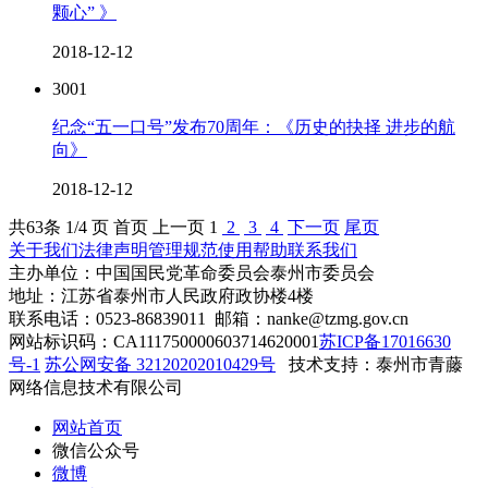
颗心” 》
2018-12-12
3001
纪念“五一口号”发布70周年：《历史的抉择 进步的航
向》
2018-12-12
共
63
条 1/4 页
首页
上一页
1
2
3
4
下一页
尾页
关于我们
法律声明
管理规范
使用帮助
联系我们
主办单位：中国国民党革命委员会泰州市委员会
地址：江苏省泰州市人民政府政协楼4楼
联系电话：0523-86839011 邮箱：nanke@tzmg.gov.cn
网站标识码：CA111750000603714620001
苏ICP备17016630
号-1
苏公网安备 32120202010429号
技术支持：泰州市青藤
网络信息技术有限公司
网站首页
微信公众号
微博