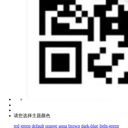
请您选择主题颜色
red
green
default
orange
aqua
brown
dark-blue
light-green