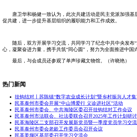
唐卫华和杨健一致认为，此次共建活动是民主党派加强基
促共建，进一步提升基层组织的履职能力和工作成效。
随后，双方开展学习交流，共同学习了纪念中共中央发布“
心，凝聚奋进力量，携手共筑“同心圆”，努力为全面推进中国
最后，与会成员还参观了单声珍藏文物馆。（许晓艳）
热门新闻
挂钩结对丨苏陈镇“数字农业成长计划”暨乡村振兴人才
民革泰州市委会开展“中山博爱行 义诊进社区”活动
民革泰州市委会、中共海陵区委召开挂钩结对工作会议
民革泰州市法联会、社法委联合召开2025年工作计划研
民革海陵区二支部召开发展新党员暨一季度党员学习交流
民革泰州市委会老龄工作委员会召开会议
民革姜堰区基层委召开学习交流会