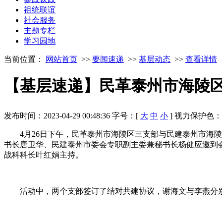
祖统联谊
社会服务
主题专栏
学习园地
当前位置：
网站首页
>>
要闻速递
>>
基层动态
>>
查看详情
【基层速递】民革泰州市海陵
发布时间：2023-04-29 00:48:36
字号：[
大
中
小
]
视力保护色
4月26日下午，民革泰州市海陵区三支部与民建泰州市海
书长唐卫华、民建泰州市委会专职副主委兼秘书长杨健应邀到
战科科长叶红娟主持。
活动中，两个支部签订了结对共建协议，谢海文与李燕分别