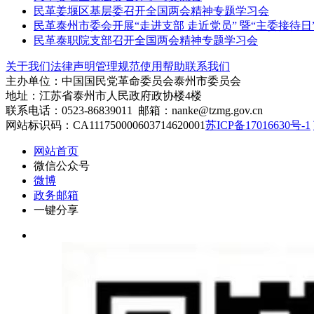
民革姜堰区基层委召开全国两会精神专题学习会
民革泰州市委会开展“走进支部 走近党员” 暨“主委接待日
民革泰职院支部召开全国两会精神专题学习会
关于我们
法律声明
管理规范
使用帮助
联系我们
主办单位：中国国民党革命委员会泰州市委员会
地址：江苏省泰州市人民政府政协楼4楼
联系电话：0523-86839011 邮箱：nanke@tzmg.gov.cn
网站标识码：CA111750000603714620001
苏ICP备17016630号-1
网站首页
微信公众号
微博
政务邮箱
一键分享