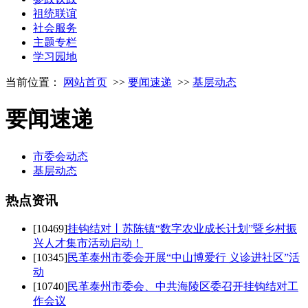
祖统联谊
社会服务
主题专栏
学习园地
当前位置：
网站首页
>>
要闻速递
>>
基层动态
要闻速递
市委会动态
基层动态
热点
资讯
[10469]
挂钩结对丨苏陈镇“数字农业成长计划”暨乡村振
兴人才集市活动启动！
[10345]
民革泰州市委会开展“中山博爱行 义诊进社区”活
动
[10740]
民革泰州市委会、中共海陵区委召开挂钩结对工
作会议