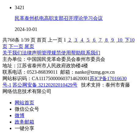
3421
民革泰州机电高职支部召开理论学习会议
2024-10-01
共
768
条 1/39 页
首页
上一页
1
2
3
4
5
6
7
8
9
10
下10
页
下一页
尾页
关于我们
法律声明
管理规范
使用帮助
联系我们
主办单位：中国国民党革命委员会泰州市委员会
地址：江苏省泰州市人民政府政协楼4楼
联系电话：0523-86839011 邮箱：nanke@tzmg.gov.cn
网站标识码：CA111750000603714620001
苏ICP备17016630
号-1
苏公网安备 32120202010429号
技术支持：泰州市青藤
网络信息技术有限公司
网站首页
微信公众号
微博
政务邮箱
一键分享