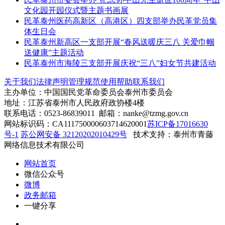
文化园开园仪式暨主题书画展
民革泰州医药高新区（高港区）四支部举办民革党员集
体生日会
民革泰州新高区一支部开展“春风送暖庆三八 关爱巾帼
送健康”主题活动
民革泰州市海陵三支部开展庆祝“三八”妇女节共建活动
关于我们
法律声明
管理规范
使用帮助
联系我们
主办单位：中国国民党革命委员会泰州市委员会
地址：江苏省泰州市人民政府政协楼4楼
联系电话：0523-86839011 邮箱：nanke@tzmg.gov.cn
网站标识码：CA111750000603714620001
苏ICP备17016630
号-1
苏公网安备 32120202010429号
技术支持：泰州市青藤
网络信息技术有限公司
网站首页
微信公众号
微博
政务邮箱
一键分享