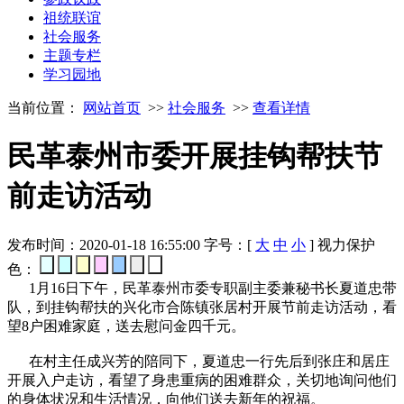
祖统联谊
社会服务
主题专栏
学习园地
当前位置：
网站首页
>>
社会服务
>>
查看详情
民革泰州市委开展挂钩帮扶节
前走访活动
发布时间：2020-01-18 16:55:00
字号：[
大
中
小
]
视力保护
色：
1月16日下午，民革泰州市委专职副主委兼秘书长夏道忠带
队，到挂钩帮扶的兴化市合陈镇张居村开展节前走访活动，看
望8户困难家庭，送去慰问金四千元。
在村主任成兴芳的陪同下，夏道忠一行先后到张庄和居庄
开展入户走访，看望了身患重病的困难群众，关切地询问他们
的身体状况和生活情况，向他们送去新年的祝福。