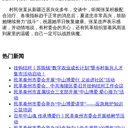
村民张某从新疆迁居兴化多年，交谈中，听闻张某积极配
合治疗、各项指标趋于正常的消息后，夏道忠非常高兴，鼓励
她继续努力“战斗”，祝愿她早日恢复健康。张某连声表示感
谢，并动情地说，有村委会的关心，还有民革组织冒着风雨送
到家里的温暖，自己一定可以战胜病魔。
热门新闻
挂钩结对丨苏陈镇“数字农业成长计划”暨乡村振兴人才
集市活动启动！
民革泰州市委会开展“中山博爱行 义诊进社区”活动
民革泰州市委会、中共海陵区委召开挂钩结对工作会议
民革泰州市直属综合三支部开展“中山博爱 爱心接力”活
动
民革泰州市委会举办“中山博爱讲堂”——应急救护知识
公益培训
百年中山魂 传承博爱行丨民革泰州市委会开展植树节活
动
民革泰州市委会举办“纪念孙中山先生逝世100周年”中山