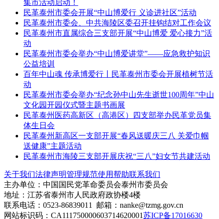
集市活动启动！
民革泰州市委会开展“中山博爱行 义诊进社区”活动
民革泰州市委会、中共海陵区委召开挂钩结对工作会议
民革泰州市直属综合三支部开展“中山博爱 爱心接力”活
动
民革泰州市委会举办“中山博爱讲堂”——应急救护知识
公益培训
百年中山魂 传承博爱行丨民革泰州市委会开展植树节活
动
民革泰州市委会举办“纪念孙中山先生逝世100周年”中山
文化园开园仪式暨主题书画展
民革泰州医药高新区（高港区）四支部举办民革党员集
体生日会
民革泰州新高区一支部开展“春风送暖庆三八 关爱巾帼
送健康”主题活动
民革泰州市海陵三支部开展庆祝“三八”妇女节共建活动
关于我们
法律声明
管理规范
使用帮助
联系我们
主办单位：中国国民党革命委员会泰州市委员会
地址：江苏省泰州市人民政府政协楼4楼
联系电话：0523-86839011 邮箱：nanke@tzmg.gov.cn
网站标识码：CA111750000603714620001
苏ICP备17016630