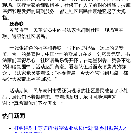
现场。医疗专家的细致解答，社保工作人员的耐心解释，按摩
医师和理发师的周到服务，都让社区居民由衷地竖起了大拇
指。
送春联
春节将至，民革党员中的书法家也赶到社区，现场写春
联、送福给社区居民。
一张张红色的福字和春联，写下的是祝福、送上的是赞
美、带走的是喜悦，中国“年”的凝聚力在这一刻尽显无疑。书
法家们写得尽心，社区居民乐得开怀，在笔墨飘香、赞誉不绝
的和谐氛围中，活动达到高潮。看着队伍后面表情焦灼的群
众，书法家党员笑着说：“不要着急，今天不管写到几点，都
要让大家带上福字回家。”
活动期间，民革泰州市委还为现场的社区居民准备了小礼
品，居民们怀着期待来、带着满意归，乐呵呵地连声道
谢：“真希望你们下次再来！”
热门新闻
挂钩结对丨苏陈镇“数字农业成长计划”暨乡村振兴人才