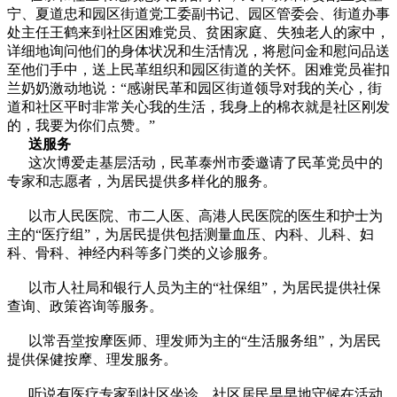
宁、夏道忠和园区街道党工委副书记、园区管委会、街道办事
处主任王鹤来到社区困难党员、贫困家庭、失独老人的家中，
详细地询问他们的身体状况和生活情况，将慰问金和慰问品送
至他们手中，送上民革组织和园区街道的关怀。困难党员崔扣
兰奶奶激动地说：“感谢民革和园区街道领导对我的关心，街
道和社区平时非常关心我的生活，我身上的棉衣就是社区刚发
的，我要为你们点赞。”
送服务
这次博爱走基层活动，民革泰州市委邀请了民革党员中的
专家和志愿者，为居民提供多样化的服务。
以市人民医院、市二人医、高港人民医院的医生和护士为
主的“医疗组”，为居民提供包括测量血压、内科、儿科、妇
科、骨科、神经内科等多门类的义诊服务。
以市人社局和银行人员为主的“社保组”，为居民提供社保
查询、政策咨询等服务。
以常吾堂按摩医师、理发师为主的“生活服务组”，为居民
提供保健按摩、理发服务。
听说有医疗专家到社区坐诊，社区居民早早地守候在活动