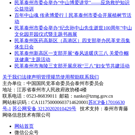
民革泰州市委会举办“中山博爱讲堂”——应急救护知识
公益培训
百年中山魂 传承博爱行丨民革泰州市委会开展植树节活
动
民革泰州市委会举办“纪念孙中山先生逝世100周年”中山
文化园开园仪式暨主题书画展
民革泰州医药高新区（高港区）四支部举办民革党员集
体生日会
民革泰州新高区一支部开展“春风送暖庆三八 关爱巾帼
送健康”主题活动
民革泰州市海陵三支部开展庆祝“三八”妇女节共建活动
关于我们
法律声明
管理规范
使用帮助
联系我们
主办单位：中国国民党革命委员会泰州市委员会
地址：江苏省泰州市人民政府政协楼4楼
联系电话：0523-86839011 邮箱：nanke@tzmg.gov.cn
网站标识码：CA111750000603714620001
苏ICP备17016630
号-1
苏公网安备 32120202010429号
技术支持：泰州市青藤
网络信息技术有限公司
网站首页
微信公众号