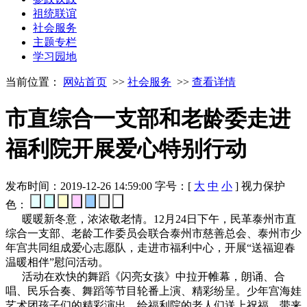
祖统联谊
社会服务
主题专栏
学习园地
当前位置：
网站首页
>>
社会服务
>>
查看详情
市直综合一支部和老龄委走进
福利院开展爱心特别行动
发布时间：2019-12-26 14:59:00
字号：[
大
中
小
]
视力保护
色：
暖暖新冬意，浓浓敬老情。12月24日下午，民革泰州市直
综合一支部、老龄工作委员会联合泰州市慈善总会、泰州市少
年宫共同组成爱心志愿队，走进市福利中心，开展“送福迎春
温暖相伴”慰问活动。
活动在欢快的舞蹈《闪亮女孩》中拉开帷幕，朗诵、合
唱、民乐合奏、舞蹈等节目轮番上演、精彩纷呈。少年宫海娃
艺术团孩子们的精彩演出，给福利院的老人们送上祝福、带来