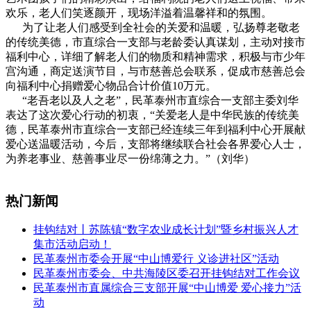
欢乐，老人们笑逐颜开，现场洋溢着温馨祥和的氛围。
为了让老人们感受到全社会的关爱和温暖，弘扬尊老敬老
的传统美德，市直综合一支部与老龄委认真谋划，主动对接市
福利中心，详细了解老人们的物质和精神需求，积极与市少年
宫沟通，商定送演节目，与市慈善总会联系，促成市慈善总会
向福利中心捐赠爱心物品合计价值10万元。
“老吾老以及人之老”，民革泰州市直综合一支部主委刘华
表达了这次爱心行动的初衷，“关爱老人是中华民族的传统美
德，民革泰州市直综合一支部已经连续三年到福利中心开展献
爱心送温暖活动，今后，支部将继续联合社会各界爱心人士，
为养老事业、慈善事业尽一份绵薄之力。”（刘华）
热门新闻
挂钩结对丨苏陈镇“数字农业成长计划”暨乡村振兴人才
集市活动启动！
民革泰州市委会开展“中山博爱行 义诊进社区”活动
民革泰州市委会、中共海陵区委召开挂钩结对工作会议
民革泰州市直属综合三支部开展“中山博爱 爱心接力”活
动