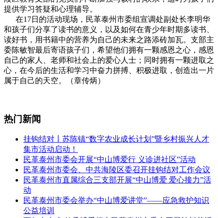
提供学习答疑和心理辅导。
在17日的活动现场，民革泰州市委组宣调处副处长李明华
和孩子们分享了读书的意义，以及如何在青少年时期多读书、
读好书，用书籍中的营养为自己的未来之路添砖加瓦。支部主
委陈敏智最后寄语孩子们，希望他们拥有一颗感恩之心，感恩
自己的家人、老师和社会上的爱心人士；同时拥有一颗进取之
心，在今后的生活和学习中奋力拼搏、积极进取，创造出一片
属于自己的天空。（章传炳）
热门新闻
挂钩结对丨苏陈镇“数字农业成长计划”暨乡村振兴人才
集市活动启动！
民革泰州市委会开展“中山博爱行 义诊进社区”活动
民革泰州市委会、中共海陵区委召开挂钩结对工作会议
民革泰州市直属综合三支部开展“中山博爱 爱心接力”活
动
民革泰州市委会举办“中山博爱讲堂”——应急救护知识
公益培训