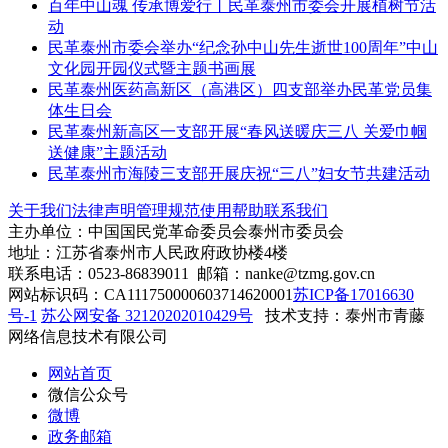
百年中山魂 传承博爱行丨民革泰州市委会开展植树节活
动
民革泰州市委会举办“纪念孙中山先生逝世100周年”中山
文化园开园仪式暨主题书画展
民革泰州医药高新区（高港区）四支部举办民革党员集
体生日会
民革泰州新高区一支部开展“春风送暖庆三八 关爱巾帼
送健康”主题活动
民革泰州市海陵三支部开展庆祝“三八”妇女节共建活动
关于我们
法律声明
管理规范
使用帮助
联系我们
主办单位：中国国民党革命委员会泰州市委员会
地址：江苏省泰州市人民政府政协楼4楼
联系电话：0523-86839011 邮箱：nanke@tzmg.gov.cn
网站标识码：CA111750000603714620001
苏ICP备17016630
号-1
苏公网安备 32120202010429号
技术支持：泰州市青藤
网络信息技术有限公司
网站首页
微信公众号
微博
政务邮箱