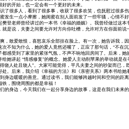
很好的开始，也一定会有一个更好的未来。
识了很多人，看到了很多事，收获了很多欢笑，也抚慰过很多伤
蜜发生一点小摩擦，她闺蜜在别人面前发了一些牢骚，心情不好
起樊登老师曾经讲过的一本书《幸福的婚姻》。我曾经做过这本
话”，就是说，夫妻之间要允许对方向你吐槽，允许对方在你面前
，敢爱敢恨，喜怒哀乐全部挂在脸上。有一次，她告诉我，因
这次不知为什么，她的爱人竟然还嘴了，正应了那句话，“不在沉
子都感受到了家里的紧张气氛，不声不响地回房间了。后来，她
给她讲起 “情感修复”的概念。她爱人主动削苹果的举动就是在
“得饶人处且饶人”。大家可能觉得，平凡夫妻之间的吵架而已，
好处。后来，我介绍《幸福的方法》和《亲密关系》两本书给她
身边暖暖的善意。通过读书，我们能够跨越时间和空间的距离
磁铁，围绕周围的都是幸福！
的身边，今天我们在一起分享身边的故事，这是在我们未来的