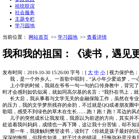
祖统联谊
社会服务
主题专栏
学习园地
当前位置：
网站首页
>>
学习园地
>>
查看详情
我和我的祖国：《读书，遇见
发布时间：2019-10-30 15:26:00
字号：[
大
中
小
]
视力保护色
我，是一个外乡人。一首歌中唱到，“从小年少爱追梦，一心
上小学的时候，我就在爷爷一句一句的口传身教中，背完了初
时才会感到如饥似渴，就如同高尔基的名言：“我扑在书上，就
长大后，我从事着与文学无关的金融保险工作，虽然在专业领
的压力，我的文学梦所残存的余韵，不过就是QQ或者朋友圈
歌唱，感受不到绿色的草木在生长……跑！跑！跑！耳边的风
儿子的突然成长让我发现，我原以为前进的方向，其实并不是
处追着我叫妈妈，成绩也一再下降，这让我十分苦恼，却不知
那一年，我接触到樊登读书，读到了《你就是孩子最好的玩具
深深的悔恨，但我也知道，对于过去的错误，忏悔弥补是没有