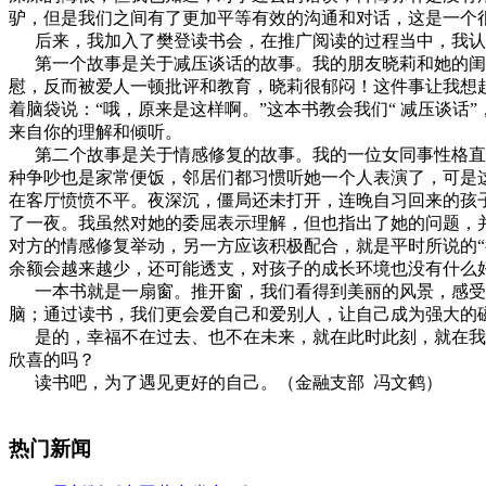
驴，但是我们之间有了更加平等有效的沟通和对话，这是一个
后来，我加入了樊登读书会，在推广阅读的过程当中，我认
第一个故事是关于减压谈话的故事。我的朋友晓莉和她的闺
慰，反而被爱人一顿批评和教育，晓莉很郁闷！这件事让我想
着脑袋说：“哦，原来是这样啊。”这本书教会我们“ 减压谈
来自你的理解和倾听。
第二个故事是关于情感修复的故事。我的一位女同事性格直爽
种争吵也是家常便饭，邻居们都习惯听她一个人表演了，可是
在客厅愤愤不平。夜深沉，僵局还未打开，连晚自习回来的孩
了一夜。我虽然对她的委屈表示理解，但也指出了她的问题，并
对方的情感修复举动，另一方应该积极配合，就是平时所说的
余额会越来越少，还可能透支，对孩子的成长环境也没有什么
一本书就是一扇窗。推开窗，我们看得到美丽的风景，感受到
脑；通过读书，我们更会爱自己和爱别人，让自己成为强大的
是的，幸福不在过去、也不在未来，就在此时此刻，就在我们
欣喜的吗？
读书吧，为了遇见更好的自己。（金融支部 冯文鹤）
热门新闻