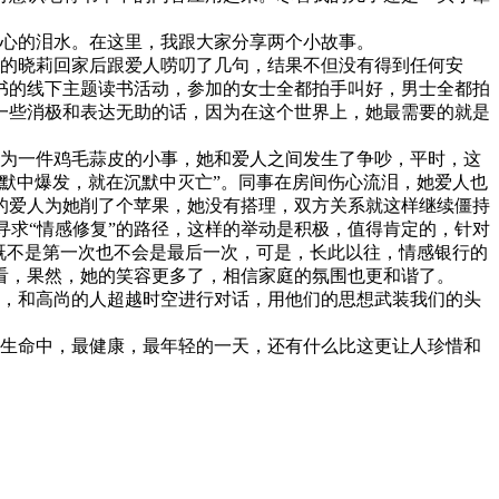
心的泪水。在这里，我跟大家分享两个小故事。
的晓莉回家后跟爱人唠叨了几句，结果不但没有得到任何安
书的线下主题读书活动，参加的女士全都拍手叫好，男士全都拍
说一些消极和表达无助的话，因为在这个世界上，她最需要的就是
为一件鸡毛蒜皮的小事，她和爱人之间发生了争吵，平时，这
默中爆发，就在沉默中灭亡”。同事在房间伤心流泪，她爱人也
的爱人为她削了个苹果，她没有搭理，双方关系就这样继续僵持
寻求“情感修复”的路径，这样的举动是积极，值得肯定的，针对
既不是第一次也不会是最后一次，可是，长此以往，情感银行的
看，果然，她的笑容更多了，相信家庭的氛围也更和谐了。
，和高尚的人超越时空进行对话，用他们的思想武装我们的头
生命中，最健康，最年轻的一天，还有什么比这更让人珍惜和