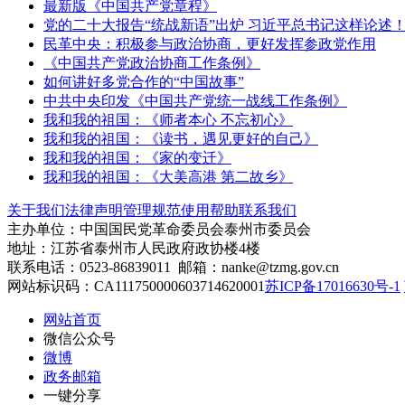
最新版《中国共产党章程》
党的二十大报告“统战新语”出炉 习近平总书记这样论述
民革中央：积极参与政治协商，更好发挥参政党作用
《中国共产党政治协商工作条例》
如何讲好多党合作的“中国故事”
中共中央印发《中国共产党统一战线工作条例》
我和我的祖国：《师者本心 不忘初心》
我和我的祖国：《读书，遇见更好的自己》
我和我的祖国：《家的变迁》
我和我的祖国：《大美高港 第二故乡》
关于我们
法律声明
管理规范
使用帮助
联系我们
主办单位：中国国民党革命委员会泰州市委员会
地址：江苏省泰州市人民政府政协楼4楼
联系电话：0523-86839011 邮箱：nanke@tzmg.gov.cn
网站标识码：CA111750000603714620001
苏ICP备17016630号-1
网站首页
微信公众号
微博
政务邮箱
一键分享