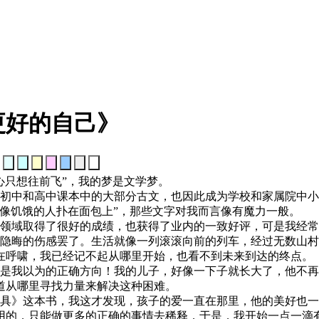
更好的自己》
：
只想往前飞”，我的梦是文学梦。
中和高中课本中的大部分古文，也因此成为学校和家属院中小
像饥饿的人扑在面包上”，那些文字对我而言像有魔力一般。
域取得了很好的成绩，也获得了业内的一致好评，可是我经常
中隐晦的伤感罢了。生活就像一列滚滚向前的列车，经过无数山
在呼啸，我已经记不起从哪里开始，也看不到未来到达的终点。
我以为的正确方向！我的儿子，好像一下子就长大了，他不再
道从哪里寻找力量来解决这种困难。
》这本书，我这才发现，孩子的爱一直在那里，他的美好也一
用的，只能做更多的正确的事情去稀释，于是，我开始一点一滴