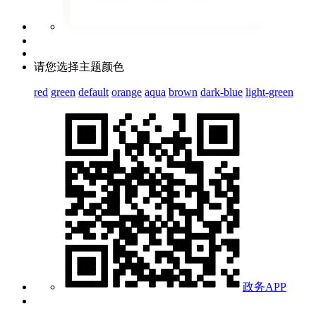
请您选择主题颜色
red
green
default
orange
aqua
brown
dark-blue
light-green
政务APP