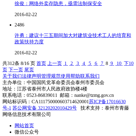
徐俊：网络外卖存隐患，亟需法制保安全
2016-02-22
2486
许勇：建议十三五期间加大对建筑业技术工人的培育和
政策扶持力度
2016-02-22
共
312
条 8/16 页
首页
上一页
1
2
3
4
5
6
7
8
9
10
下10
页
下一页
尾页
关于我们
法律声明
管理规范
使用帮助
联系我们
主办单位：中国国民党革命委员会泰州市委员会
地址：江苏省泰州市人民政府政协楼4楼
联系电话：0523-86839011 邮箱：nanke@tzmg.gov.cn
网站标识码：CA111750000603714620001
苏ICP备17016630
号-1
苏公网安备 32120202010429号
技术支持：泰州市青藤
网络信息技术有限公司
网站首页
微信公众号