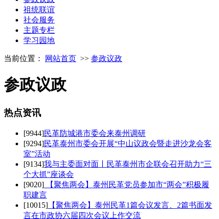
祖统联谊
社会服务
主题专栏
学习园地
当前位置：
网站首页
>>
参政议政
参政议政
热点
资讯
[9944]
民革防城港市委会来泰州调研
[9294]
民革泰州市委会开展“中山议政会暨走进沙龙会客
室”活动
[9134]
我与主委面对面丨民革泰州市企联会召开助力“三
个大抓”座谈会
[9020]
【聚焦两会】泰州民革党员参加市“两会”积极履
职建言
[10015]
【聚焦两会】泰州民革1篇会议发言、2篇书面发
言在市政协六届四次会议上作交流