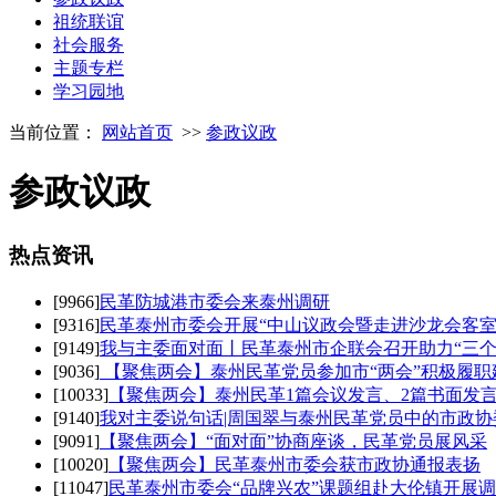
祖统联谊
社会服务
主题专栏
学习园地
当前位置：
网站首页
>>
参政议政
参政议政
热点
资讯
[9966]
民革防城港市委会来泰州调研
[9316]
民革泰州市委会开展“中山议政会暨走进沙龙会客室
[9149]
我与主委面对面丨民革泰州市企联会召开助力“三个
[9036]
【聚焦两会】泰州民革党员参加市“两会”积极履职
[10033]
【聚焦两会】泰州民革1篇会议发言、2篇书面发
[9140]
我对主委说句话|周国翠与泰州民革党员中的市政协
[9091]
【聚焦两会】“面对面”协商座谈，民革党员展风采
[10020]
【聚焦两会】民革泰州市委会获市政协通报表扬
[11047]
民革泰州市委会“品牌兴农”课题组赴大伦镇开展