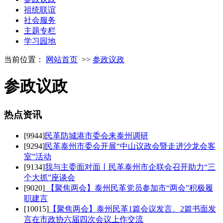
祖统联谊
社会服务
主题专栏
学习园地
当前位置：
网站首页
>>
参政议政
参政议政
热点
资讯
[9944]
民革防城港市委会来泰州调研
[9294]
民革泰州市委会开展“中山议政会暨走进沙龙会客
室”活动
[9134]
我与主委面对面丨民革泰州市企联会召开助力“三
个大抓”座谈会
[9020]
【聚焦两会】泰州民革党员参加市“两会”积极履
职建言
[10015]
【聚焦两会】泰州民革1篇会议发言、2篇书面发
言在市政协六届四次会议上作交流