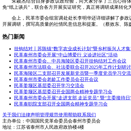
朱颖杰结合自身参政议政经验，向大家分享了三点心得
免“纸上谈兵”，联合各方开展实证研究，真正将调研成果转化
会上，民革市委会组宣调处处长李明华还详细讲解了参政议
开展调研，撰写高质量的社情民意信息和提案。（蔡效东、陈
热门新闻
挂钩结对丨苏陈镇“数字农业成长计划”暨乡村振兴人才
民革泰州市委会开展“中山博爱行 义诊进社区”活动
民革泰州市委会、中共海陵区委召开挂钩结对工作会议
民革泰州市法联会、社法委联合召开2025年工作计划研
民革海陵区二支部召开发展新党员暨一季度党员学习交流
民革泰州市委会老龄工作委员会召开会议
民革姜堰区基层委召开学习交流会
民革姜堰区基层委召开全国两会精神专题学习会
民革泰州市委会开展“走进支部 走近党员” 暨“主委接待日
民革泰职院支部召开全国两会精神专题学习会
关于我们
法律声明
管理规范
使用帮助
联系我们
主办单位：中国国民党革命委员会泰州市委员会
地址：江苏省泰州市人民政府政协楼4楼