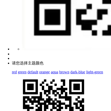
请您选择主题颜色
red
green
default
orange
aqua
brown
dark-blue
light-green