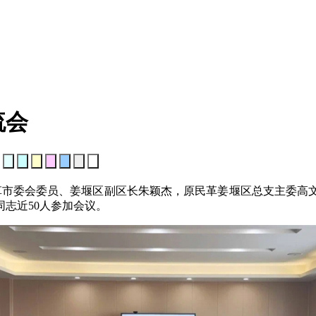
流会
：
民革市委会委员、姜堰区副区长朱颖杰，原民革姜堰区总支主委高
志近50人参加会议。