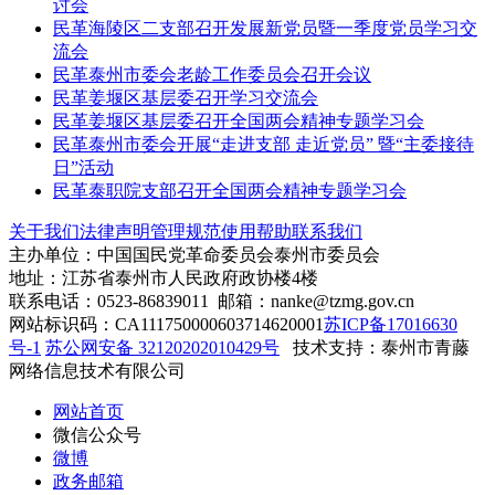
讨会
民革海陵区二支部召开发展新党员暨一季度党员学习交
流会
民革泰州市委会老龄工作委员会召开会议
民革姜堰区基层委召开学习交流会
民革姜堰区基层委召开全国两会精神专题学习会
民革泰州市委会开展“走进支部 走近党员” 暨“主委接待
日”活动
民革泰职院支部召开全国两会精神专题学习会
关于我们
法律声明
管理规范
使用帮助
联系我们
主办单位：中国国民党革命委员会泰州市委员会
地址：江苏省泰州市人民政府政协楼4楼
联系电话：0523-86839011 邮箱：nanke@tzmg.gov.cn
网站标识码：CA111750000603714620001
苏ICP备17016630
号-1
苏公网安备 32120202010429号
技术支持：泰州市青藤
网络信息技术有限公司
网站首页
微信公众号
微博
政务邮箱