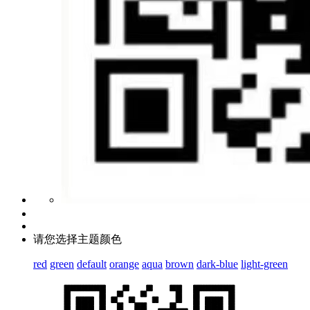
请您选择主题颜色
red
green
default
orange
aqua
brown
dark-blue
light-green