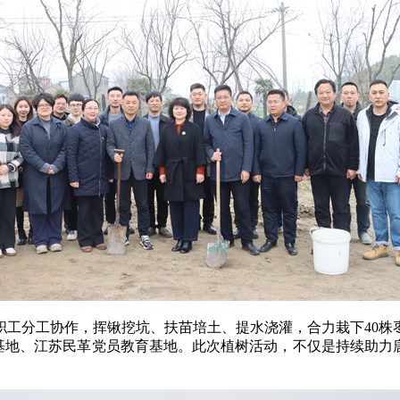
职工分工协作，挥锹挖坑、扶苗培土、提水浇灌，合力栽下40株
践基地、江苏民革党员教育基地。此次植树活动，不仅是持续助力