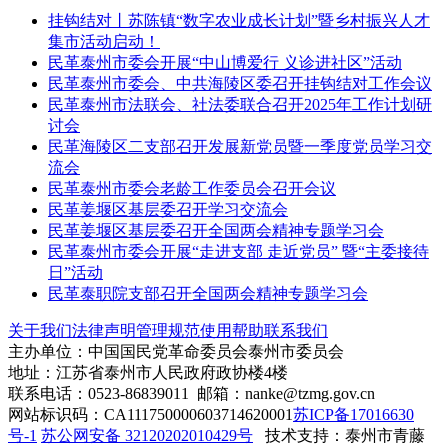
挂钩结对丨苏陈镇“数字农业成长计划”暨乡村振兴人才
集市活动启动！
民革泰州市委会开展“中山博爱行 义诊进社区”活动
民革泰州市委会、中共海陵区委召开挂钩结对工作会议
民革泰州市法联会、社法委联合召开2025年工作计划研
讨会
民革海陵区二支部召开发展新党员暨一季度党员学习交
流会
民革泰州市委会老龄工作委员会召开会议
民革姜堰区基层委召开学习交流会
民革姜堰区基层委召开全国两会精神专题学习会
民革泰州市委会开展“走进支部 走近党员” 暨“主委接待
日”活动
民革泰职院支部召开全国两会精神专题学习会
关于我们
法律声明
管理规范
使用帮助
联系我们
主办单位：中国国民党革命委员会泰州市委员会
地址：江苏省泰州市人民政府政协楼4楼
联系电话：0523-86839011 邮箱：nanke@tzmg.gov.cn
网站标识码：CA111750000603714620001
苏ICP备17016630
号-1
苏公网安备 32120202010429号
技术支持：泰州市青藤