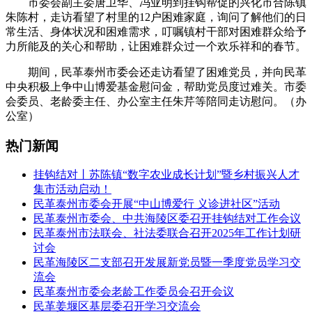
市委会副主委唐卫华、冯亚明到挂钩帮促的兴化市合陈镇
朱陈村，走访看望了村里的12户困难家庭，询问了解他们的日
常生活、身体状况和困难需求，叮嘱镇村干部对困难群众给予
力所能及的关心和帮助，让困难群众过一个欢乐祥和的春节。
期间，民革泰州市委会还走访看望了困难党员，并向民革
中央积极上争中山博爱基金慰问金，帮助党员度过难关。市委
会委员、老龄委主任、办公室主任朱芹等陪同走访慰问。（办
公室）
热门新闻
挂钩结对丨苏陈镇“数字农业成长计划”暨乡村振兴人才
集市活动启动！
民革泰州市委会开展“中山博爱行 义诊进社区”活动
民革泰州市委会、中共海陵区委召开挂钩结对工作会议
民革泰州市法联会、社法委联合召开2025年工作计划研
讨会
民革海陵区二支部召开发展新党员暨一季度党员学习交
流会
民革泰州市委会老龄工作委员会召开会议
民革姜堰区基层委召开学习交流会