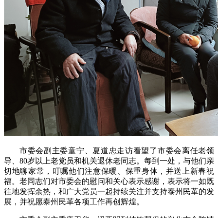
市委会副主委童宁、夏道忠走访看望了市委会离任老领
导、80岁以上老党员和机关退休老同志。每到一处，与他们亲
切地聊家常，叮嘱他们注意保暖、保重身体，并送上新春祝
福。老同志们对市委会的慰问和关心表示感谢，表示将一如既
往地发挥余热，和广大党员一起持续关注并支持泰州民革的发
展，并祝愿泰州民革各项工作再创辉煌。