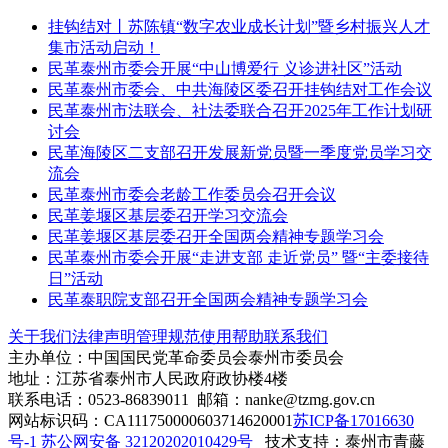
挂钩结对丨苏陈镇“数字农业成长计划”暨乡村振兴人才
集市活动启动！
民革泰州市委会开展“中山博爱行 义诊进社区”活动
民革泰州市委会、中共海陵区委召开挂钩结对工作会议
民革泰州市法联会、社法委联合召开2025年工作计划研
讨会
民革海陵区二支部召开发展新党员暨一季度党员学习交
流会
民革泰州市委会老龄工作委员会召开会议
民革姜堰区基层委召开学习交流会
民革姜堰区基层委召开全国两会精神专题学习会
民革泰州市委会开展“走进支部 走近党员” 暨“主委接待
日”活动
民革泰职院支部召开全国两会精神专题学习会
关于我们
法律声明
管理规范
使用帮助
联系我们
主办单位：中国国民党革命委员会泰州市委员会
地址：江苏省泰州市人民政府政协楼4楼
联系电话：0523-86839011 邮箱：nanke@tzmg.gov.cn
网站标识码：CA111750000603714620001
苏ICP备17016630
号-1
苏公网安备 32120202010429号
技术支持：泰州市青藤