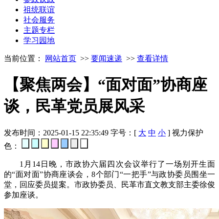
祖统联谊
社会服务
主题专栏
学习园地
当前位置：
网站首页
>>
要闻速递
>>
查看详情
【聚焦两会】“面对面”协商座
谈，民革党员展风采
发布时间：2025-01-15 22:35:49
字号：[
大
中
小
]
视力保护
色：
1月14日晚，市政协六届四次会议举行了一场别开生面
的“面对面”协商座谈会，8个部门“一把手”与政协委员围坐一
堂，回应委员提案。市政协委员、民革市直文教支部主委徐俊
参加座谈。