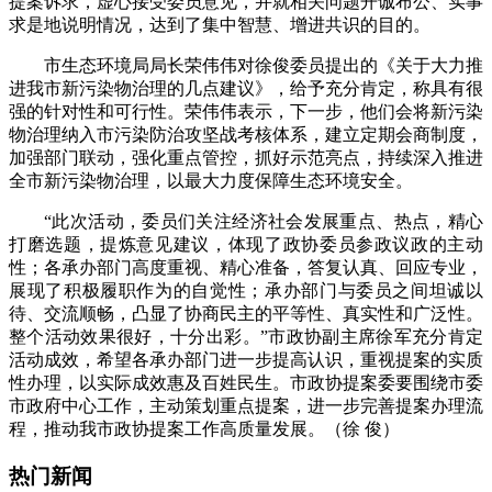
提案诉求，虚心接受委员意见，并就相关问题开诚布公、实事
求是地说明情况，达到了集中智慧、增进共识的目的。
市生态环境局局长荣伟伟对徐俊委员提出的《关于大力推
进我市新污染物治理的几点建议》，给予充分肯定，称具有很
强的针对性和可行性。荣伟伟表示，下一步，他们会将新污染
物治理纳入市污染防治攻坚战考核体系，建立定期会商制度，
加强部门联动，强化重点管控，抓好示范亮点，持续深入推进
全市新污染物治理，以最大力度保障生态环境安全。
“此次活动，委员们关注经济社会发展重点、热点，精心
打磨选题，提炼意见建议，体现了政协委员参政议政的主动
性；各承办部门高度重视、精心准备，答复认真、回应专业，
展现了积极履职作为的自觉性；承办部门与委员之间坦诚以
待、交流顺畅，凸显了协商民主的平等性、真实性和广泛性。
整个活动效果很好，十分出彩。”市政协副主席徐军充分肯定
活动成效，希望各承办部门进一步提高认识，重视提案的实质
性办理，以实际成效惠及百姓民生。市政协提案委要围绕市委
市政府中心工作，主动策划重点提案，进一步完善提案办理流
程，推动我市政协提案工作高质量发展。
（徐 俊）
热门新闻