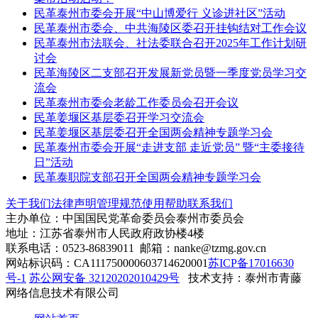
民革泰州市委会开展“中山博爱行 义诊进社区”活动
民革泰州市委会、中共海陵区委召开挂钩结对工作会议
民革泰州市法联会、社法委联合召开2025年工作计划研
讨会
民革海陵区二支部召开发展新党员暨一季度党员学习交
流会
民革泰州市委会老龄工作委员会召开会议
民革姜堰区基层委召开学习交流会
民革姜堰区基层委召开全国两会精神专题学习会
民革泰州市委会开展“走进支部 走近党员” 暨“主委接待
日”活动
民革泰职院支部召开全国两会精神专题学习会
关于我们
法律声明
管理规范
使用帮助
联系我们
主办单位：中国国民党革命委员会泰州市委员会
地址：江苏省泰州市人民政府政协楼4楼
联系电话：0523-86839011 邮箱：nanke@tzmg.gov.cn
网站标识码：CA111750000603714620001
苏ICP备17016630
号-1
苏公网安备 32120202010429号
技术支持：泰州市青藤
网络信息技术有限公司