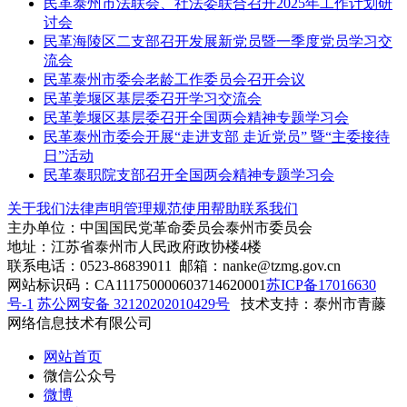
民革泰州市法联会、社法委联合召开2025年工作计划研
讨会
民革海陵区二支部召开发展新党员暨一季度党员学习交
流会
民革泰州市委会老龄工作委员会召开会议
民革姜堰区基层委召开学习交流会
民革姜堰区基层委召开全国两会精神专题学习会
民革泰州市委会开展“走进支部 走近党员” 暨“主委接待
日”活动
民革泰职院支部召开全国两会精神专题学习会
关于我们
法律声明
管理规范
使用帮助
联系我们
主办单位：中国国民党革命委员会泰州市委员会
地址：江苏省泰州市人民政府政协楼4楼
联系电话：0523-86839011 邮箱：nanke@tzmg.gov.cn
网站标识码：CA111750000603714620001
苏ICP备17016630
号-1
苏公网安备 32120202010429号
技术支持：泰州市青藤
网络信息技术有限公司
网站首页
微信公众号
微博