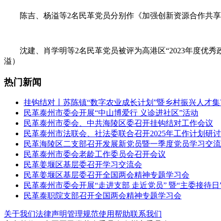
陈吉、杨溢等2名民革党员分别作《加强创新资源合作共享 
沈建、肖学明等2名民革党员被评为高港区“2023年度优秀
溢）
热门新闻
挂钩结对丨苏陈镇“数字农业成长计划”暨乡村振兴人才
民革泰州市委会开展“中山博爱行 义诊进社区”活动
民革泰州市委会、中共海陵区委召开挂钩结对工作会议
民革泰州市法联会、社法委联合召开2025年工作计划研
民革海陵区二支部召开发展新党员暨一季度党员学习交流
民革泰州市委会老龄工作委员会召开会议
民革姜堰区基层委召开学习交流会
民革姜堰区基层委召开全国两会精神专题学习会
民革泰州市委会开展“走进支部 走近党员” 暨“主委接待日
民革泰职院支部召开全国两会精神专题学习会
关于我们
法律声明
管理规范
使用帮助
联系我们