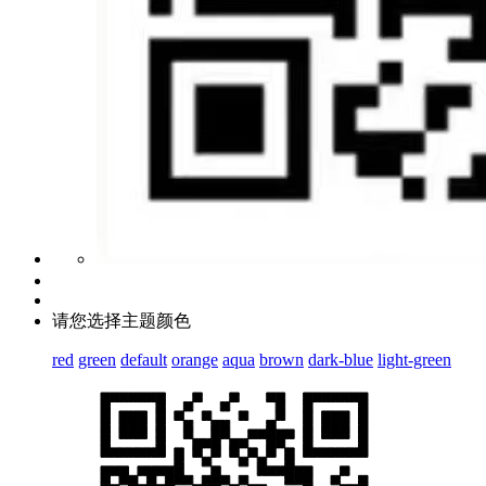
请您选择主题颜色
red
green
default
orange
aqua
brown
dark-blue
light-green