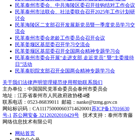
民革泰州市委会、中共海陵区委召开挂钩结对工作会议
民革泰州市法联会、社法委联合召开2025年工作计划研
讨会
民革海陵区二支部召开发展新党员暨一季度党员学习交
流会
民革泰州市委会老龄工作委员会召开会议
民革姜堰区基层委召开学习交流会
民革姜堰区基层委召开全国两会精神专题学习会
民革泰州市委会开展“走进支部 走近党员” 暨“主委接待
日”活动
民革泰职院支部召开全国两会精神专题学习会
关于我们
法律声明
管理规范
使用帮助
联系我们
主办单位：中国国民党革命委员会泰州市委员会
地址：江苏省泰州市人民政府政协楼4楼
联系电话：0523-86839011 邮箱：nanke@tzmg.gov.cn
网站标识码：CA111750000603714620001
苏ICP备17016630
号-1
苏公网安备 32120202010429号
技术支持：泰州市青藤
网络信息技术有限公司
网站首页
微信公众号