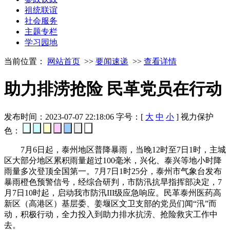
祖统联谊
社会服务
主题专栏
学习园地
当前位置：
网站首页
>>
要闻速递
>>
查看详情
助力排涝抢险 民革党员在行动
发布时间：2023-07-07 22:18:06
字号：[
大
中
小
]
视力保护
色：
7月6日起，泰州地区普降暴雨，当晚12时至7日1时，主城
区大部分地区累积雨量超过100毫米，兴化、泰兴等地小时降
雨量多次登顶全国第一。7月7日1时25分，泰州市气象台发布
暴雨橙色预警信号，经综合研判，市防汛抗旱指挥部决定，7
月7日10时起，启动我市防汛III级应急响应。民革泰州医药高
新区（高港区）基层委、姜堰区文卫支部的党员们闻“汛”而
动，积极行动，全力投入到助力排水抗涝、抢险救灾工作中
去。