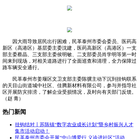
因大雨导致居民出行困难，民革泰州市委会委员、医药高
新区（高港区）基层委主委沈建，医药高新区（高港区）一支
部主委蔡晶、三支部主委侯明敏、二支部委员肖学明等第一时
间来到现场，对相关道路进行了全面巡查和清理，全力保障过
路车辆安全通行。
民革泰州市姜堰区文卫支部主委陈骥主动下沉到挂钩联系
的天目山街道城中社区、佳腾新材料有限公司，参与并指导社
区开展防灾排涝，了解企业受损情况，及时向有关部门反馈。
（赵 青）
热门新闻
挂钩结对丨苏陈镇“数字农业成长计划”暨乡村振兴人才
集市活动启动！
民革泰州市委会开展“中山博爱行 义诊进社区”活动