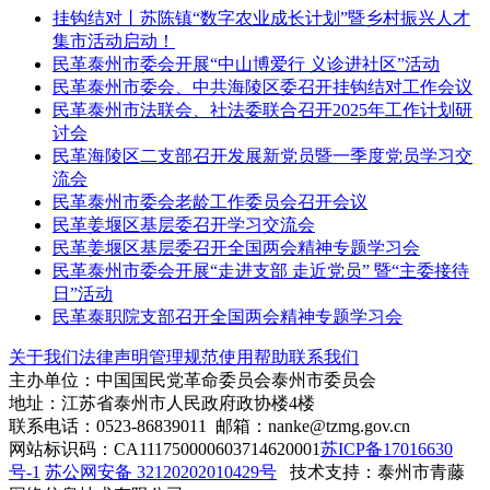
挂钩结对丨苏陈镇“数字农业成长计划”暨乡村振兴人才
集市活动启动！
民革泰州市委会开展“中山博爱行 义诊进社区”活动
民革泰州市委会、中共海陵区委召开挂钩结对工作会议
民革泰州市法联会、社法委联合召开2025年工作计划研
讨会
民革海陵区二支部召开发展新党员暨一季度党员学习交
流会
民革泰州市委会老龄工作委员会召开会议
民革姜堰区基层委召开学习交流会
民革姜堰区基层委召开全国两会精神专题学习会
民革泰州市委会开展“走进支部 走近党员” 暨“主委接待
日”活动
民革泰职院支部召开全国两会精神专题学习会
关于我们
法律声明
管理规范
使用帮助
联系我们
主办单位：中国国民党革命委员会泰州市委员会
地址：江苏省泰州市人民政府政协楼4楼
联系电话：0523-86839011 邮箱：nanke@tzmg.gov.cn
网站标识码：CA111750000603714620001
苏ICP备17016630
号-1
苏公网安备 32120202010429号
技术支持：泰州市青藤