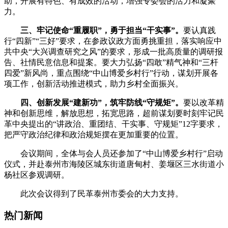
助，开展有特色、有成效的活动，增强专委会的活力和凝聚
力。
三、牢记使命“重履职”，勇于担当“干实事”。
要认真践
行
“四新”“三好”要求，在参政议政方面勇挑重担，落实响应中
共中央“大兴调查研究之风”的要求，形成一批高质量的调研报
告、社情民意信息和提案。要大力弘扬“四敢”精气神和“三杆
四爱”新风尚，重点围绕“中山博爱乡村行”行动，谋划开展各
项工作，创新活动推进模式，助力乡村全面振兴。
四、创新发展“建新功”，筑牢防线“守规矩”。
要以改革精
神和创新思维，解放思想，拓宽思路，超前谋划要时刻牢记民
革中央提出的
“讲政治、重团结、干实事、守规矩”
12
字要求，
把严守政治纪律和政治规矩摆在更加重要的位置。
会议期间，全体与会人员还参加了“中山博爱乡村行”启动
仪式，并赴泰州市海陵区城东街道唐甸村、姜堰区三水街道小
杨社区参观调研。
此次会议得到了民革泰州市委会的大力支持。
热门新闻