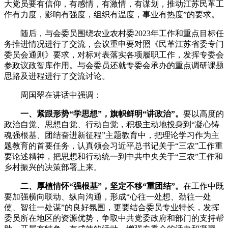
大党员要有信仰，有感情，有激情，有谋划，推动江苏民革工
作有力度，影响有强度，组织有温度，事业有热度”的要求。
随后，与会委员围绕农业农村委2023年工作和重点目标任
务推进情况进行了交流，会议重申要对照《民革江苏省委专门
委员会通则》要求，对标对表落实各项履职工作，发挥专委会
参政议政智库作用。与会委员还就专委会承办的重点调研课题
思路及进程进行了交流讨论。
周国翠在讲话中强调：
一、紧跟形势“学思想”，旗帜鲜明“讲政治”。
要以高度的
政治自觉、思想自觉、行动自觉，积极主动地投身到
“凝心铸
魂强根基、团结奋进新征程”主题教育中，把理论学习作为主
题教育的首要任务，认真领会习近平总书记关于“三农”工作重
要论述精神，把思想和行动统一到中共中央关于“三农”工作和
乡村振兴的决策部署上来。
二、厚植情怀“强根基”，坚定不移“重团结”。
在工作中既
要加强横向联动、纵向沟通，形成
“心往一处想、劲往一处
使、智往一处谋”的良好氛围，更要结合委员专业特长，发挥
委员所在地区的资源优势，争取中共党委政府和部门的支持帮