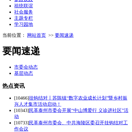
祖统联谊
社会服务
主题专栏
学习园地
当前位置：
网站首页
>>
要闻速递
要闻速递
市委会动态
基层动态
热点
资讯
[10466]
挂钩结对丨苏陈镇“数字农业成长计划”暨乡村振
兴人才集市活动启动！
[10343]
民革泰州市委会开展“中山博爱行 义诊进社区”活
动
[10733]
民革泰州市委会、中共海陵区委召开挂钩结对工
作会议