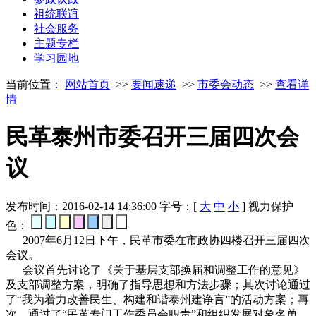
祖统联谊
社会服务
主题专栏
学习园地
当前位置：
网站首页
>>
要闻速递
>>
市委会动态
>>
查看详
情
民革泰州市委召开三届四次会
议
发布时间：2016-02-14 14:36:00
字号：[
大
中
小
]
视力保护
色：
2007年6月12日下午，民革市委在市政协四楼召开三届四次
会议。
会议首先讨论了《关于基层支部换届和调整工作的意见》
及支部调整方案，明确了指导思想和方法步骤；其次讨论通过
了“我为着力改善民生、构建和谐泰州建诤言”的活动方案；再
次，通过了“民革专门工作委员会职责”和组织发展对象名单。