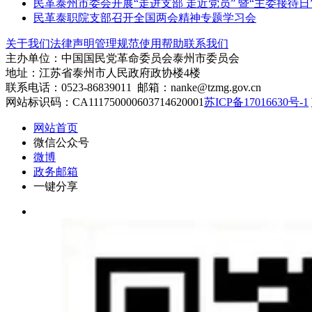
民革泰州市委会开展“走进支部 走近党员” 暨“主委接待日
民革泰职院支部召开全国两会精神专题学习会
关于我们
法律声明
管理规范
使用帮助
联系我们
主办单位：中国国民党革命委员会泰州市委员会
地址：江苏省泰州市人民政府政协楼4楼
联系电话：0523-86839011 邮箱：nanke@tzmg.gov.cn
网站标识码：CA111750000603714620001
苏ICP备17016630号-1
网站首页
微信公众号
微博
政务邮箱
一键分享