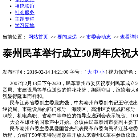
祖统联谊
社会服务
主题专栏
学习园地
当前位置：
网站首页
>>
要闻速递
>>
市委会动态
>>
查看详
泰州民革举行成立50周年庆祝
发布时间：2016-02-14 14:21:00
字号：[
大
中
小
]
视力保护色
2007年2月13日下午2s30，民革泰州市委庆祝泰州民革
贸局、市建设局等单位送贺的鲜花花篮，绚丽夺目，渲染着大
氛显得隆重而祥和。
民革江苏省委副主委殷志强，中共泰州市委副书记王守法出席
经贸局、市建设局的部门领导，海陵区、高港区委统战部领导
职院、机电高职、省泰中等单位的领导应邀到会表示祝贺。10
大会在雄壮的国歌声中开始。会议由民革泰州市委副主委丁
民革泰州市委主委奚爱国首先代表民革市委向民革江苏省委、
历程，介绍了50年来特别是改革开放以来泰州民革在参政议