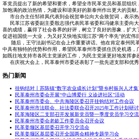
革党员提出了新的希望和要求，希望全市民革党员和基层组织
加饱满的政治热情，为建设和谐美好的新泰州作出更大的贡献
市台办主任邹祥凤代表到会祝贺单位向大会致贺词，表示热
民革江苏省委副主委殷志强代表民革省委和冯健亲主委向大会
喜的成绩，赢得了社会各界的好评，树立了良好的形象，扩大
促进祖国统一大业，为又好又快地实现江苏“两个率先”的宏伟
随后，王守法副书记在会上作重要讲话。他在肯定泰州民革5
中具有独特的优势和作用，希望民革泰州市委抓住历史机遇，
如既往地支持市各民主党派的工作，为民主党派更好地发挥参
在庆祝大会上，民革泰州市委还表彰了一批先进支部和优秀党员
热门新闻
挂钩结对丨苏陈镇“数字农业成长计划”暨乡村振兴人才
民革泰州市委会开展“中山博爱行 义诊进社区”活动
民革泰州市委会、中共海陵区委召开挂钩结对工作会议
民革泰州市法联会、社法委联合召开2025年工作计划研
民革海陵区二支部召开发展新党员暨一季度党员学习交流
民革泰州市委会老龄工作委员会召开会议
民革姜堰区基层委召开学习交流会
民革姜堰区基层委召开全国两会精神专题学习会