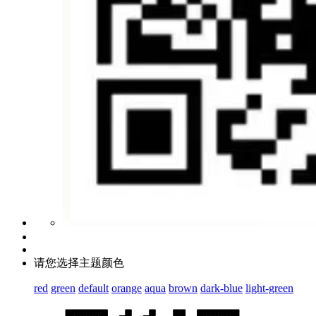
请您选择主题颜色
red
green
default
orange
aqua
brown
dark-blue
light-green