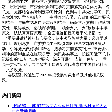
奚爱国要求，做好学习贯彻落实这篇文章，必须精心部
署、层层推进，市委会层面制定学习贯彻落实的总体方案，各
总支、支部结合实际制定学习计划，做到与中共党史学习、民
主党派党史学习相结合，与中共泰州市委、市政府的工作要求
相结合，与民主党派自身建设相结合，确保学习贯彻工作落到
实处、取得成效；必须深学细悟、领会要义，要“原原本本读
原文，认认真真悟原理”，全面准确把握习近平总书记“七
一”重要讲话精神的核心要义，从中汲取智慧力量；必须学以
致用、履职尽责，市委委员要积极参加所联系支部的各项活
动，引导党员做好学用转化，把学习贯彻落实“七一”重要讲话
精神的落脚点放在履职尽责、为民办实事上，按照习近平总书
记提出的“四新”“三好”要求，深入开展“一支部一创新，一党
员一贡献”活动，共同致力于建设新时代高素质中国特色社会
主义参政党。
会议还讨论通过了2021年拟发展对象名单及其他相关议
题。
热门新闻
挂钩结对丨苏陈镇“数字农业成长计划”暨乡村振兴人才
集市活动启动！