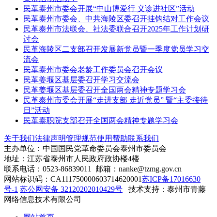
民革泰州市委会开展“中山博爱行 义诊进社区”活动
民革泰州市委会、中共海陵区委召开挂钩结对工作会议
民革泰州市法联会、社法委联合召开2025年工作计划研
讨会
民革海陵区二支部召开发展新党员暨一季度党员学习交
流会
民革泰州市委会老龄工作委员会召开会议
民革姜堰区基层委召开学习交流会
民革姜堰区基层委召开全国两会精神专题学习会
民革泰州市委会开展“走进支部 走近党员” 暨“主委接待
日”活动
民革泰职院支部召开全国两会精神专题学习会
关于我们
法律声明
管理规范
使用帮助
联系我们
主办单位：中国国民党革命委员会泰州市委员会
地址：江苏省泰州市人民政府政协楼4楼
联系电话：0523-86839011 邮箱：nanke@tzmg.gov.cn
网站标识码：CA111750000603714620001
苏ICP备17016630
号-1
苏公网安备 32120202010429号
技术支持：泰州市青藤
网络信息技术有限公司