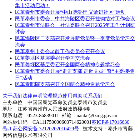
集市活动启动！
民革泰州市委会开展“中山博爱行 义诊进社区”活动
民革泰州市委会、中共海陵区委召开挂钩结对工作会议
民革泰州市法联会、社法委联合召开2025年工作计划研
讨会
民革海陵区二支部召开发展新党员暨一季度党员学习交
流会
民革泰州市委会老龄工作委员会召开会议
民革姜堰区基层委召开学习交流会
民革姜堰区基层委召开全国两会精神专题学习会
民革泰州市委会开展“走进支部 走近党员” 暨“主委接待
日”活动
民革泰职院支部召开全国两会精神专题学习会
关于我们
法律声明
管理规范
使用帮助
联系我们
主办单位：中国国民党革命委员会泰州市委员会
地址：江苏省泰州市人民政府政协楼4楼
联系电话：0523-86839011 邮箱：nanke@tzmg.gov.cn
网站标识码：CA111750000603714620001
苏ICP备17016630
号-1
苏公网安备 32120202010429号
技术支持：泰州市青藤
网络信息技术有限公司