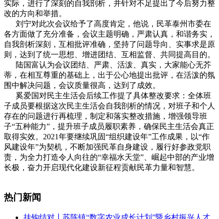
实际，进行了深刻的自我剖析，并针对不足提出了今后努力整
改的方向和举措。
刘宁对此次会议给予了高度肯定，他说，民革泰州市委在
各方面做了充分准备，会议主题明确，严肃认真，和谐务实，
自我剖析深刻，互相批评准确，坚持了问题导向、实事求是原
则，达到了统一思想、增进团结、互相监督、共同提高目的。
陆国富认为会议团结、严肃、活泼、真实，大家能心无芥
蒂，在相互尊重的基础上，出于公心地提出批评，在活泼的氛
围中解决问题，会议质量很高，达到了成效。
奚爱国对民主生活会后续工作提了具体整改要求：全体班
子成员要根据这次民主生活会自我剖析的情况，对班子和个人
存在的问题进行再梳理，制定和落实整改措施，增强领导班
子“五种能力”，提升班子成员履职素养，确保民主生活会真正
取得实效。2021年要继续巩固“组织建设年”工作成果，以“作
风建设年”为契机，不断加强民革自身建设，履行好参政党职
责，为全力打造令人向往的“幸福水天堂”、崛起中部的产业增
长极，奋力开启现代化建设新征程贡献民革力量和智慧。
热门新闻
挂钩结对丨苏陈镇“数字农业成长计划”暨乡村振兴人才