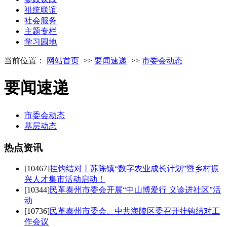
祖统联谊
社会服务
主题专栏
学习园地
当前位置：
网站首页
>>
要闻速递
>>
市委会动态
要闻速递
市委会动态
基层动态
热点
资讯
[10467]
挂钩结对丨苏陈镇“数字农业成长计划”暨乡村振
兴人才集市活动启动！
[10344]
民革泰州市委会开展“中山博爱行 义诊进社区”活
动
[10736]
民革泰州市委会、中共海陵区委召开挂钩结对工
作会议