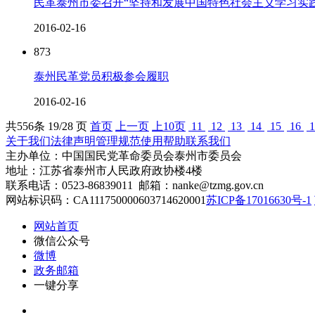
民革泰州市委召开“坚持和发展中国特色社会主义学习实
2016-02-16
873
泰州民革党员积极参会履职
2016-02-16
共
556
条 19/28 页
首页
上一页
上10页
11
12
13
14
15
16
1
关于我们
法律声明
管理规范
使用帮助
联系我们
主办单位：中国国民党革命委员会泰州市委员会
地址：江苏省泰州市人民政府政协楼4楼
联系电话：0523-86839011 邮箱：nanke@tzmg.gov.cn
网站标识码：CA111750000603714620001
苏ICP备17016630号-1
网站首页
微信公众号
微博
政务邮箱
一键分享