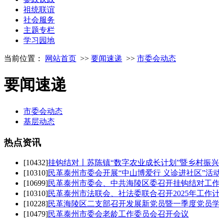
祖统联谊
社会服务
主题专栏
学习园地
当前位置：
网站首页
>>
要闻速递
>>
市委会动态
要闻速递
市委会动态
基层动态
热点
资讯
[10432]
挂钩结对丨苏陈镇“数字农业成长计划”暨乡村振
[10310]
民革泰州市委会开展“中山博爱行 义诊进社区”活
[10699]
民革泰州市委会、中共海陵区委召开挂钩结对工
[10310]
民革泰州市法联会、社法委联合召开2025年工作
[10228]
民革海陵区二支部召开发展新党员暨一季度党员
[10479]
民革泰州市委会老龄工作委员会召开会议