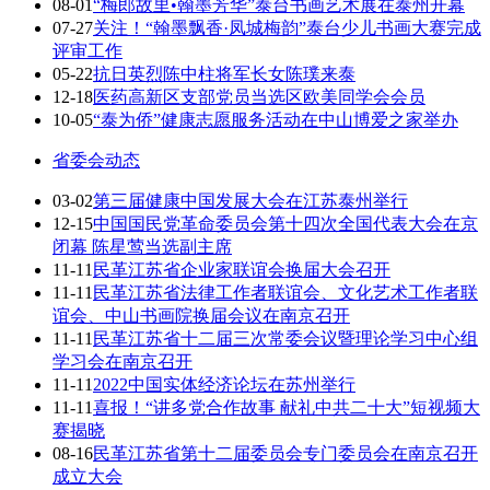
08-01
“梅郎故里•翰墨芳华”泰台书画艺术展在泰州开幕
07-27
关注！“翰墨飘香·凤城梅韵”泰台少儿书画大赛完成
评审工作
05-22
抗日英烈陈中柱将军长女陈璞来泰
12-18
医药高新区支部党员当选区欧美同学会会员
10-05
“泰为侨”健康志愿服务活动在中山博爱之家举办
省委会动态
03-02
第三届健康中国发展大会在江苏泰州举行
12-15
中国国民党革命委员会第十四次全国代表大会在京
闭幕 陈星莺当选副主席
11-11
民革江苏省企业家联谊会换届大会召开
11-11
民革江苏省法律工作者联谊会、文化艺术工作者联
谊会、中山书画院换届会议在南京召开
11-11
民革江苏省十二届三次常委会议暨理论学习中心组
学习会在南京召开
11-11
2022中国实体经济论坛在苏州举行
11-11
喜报！“讲多党合作故事 献礼中共二十大”短视频大
赛揭晓
08-16
民革江苏省第十二届委员会专门委员会在南京召开
成立大会