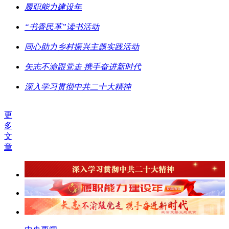
履职能力建设年
“书香民革”读书活动
同心助力乡村振兴主题实践活动
矢志不渝跟党走 携手奋进新时代
深入学习贯彻中共二十大精神
更
多
文
章