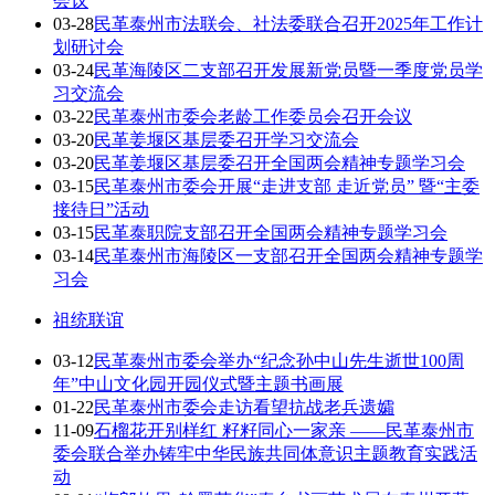
会议
03-28
民革泰州市法联会、社法委联合召开2025年工作计
划研讨会
03-24
民革海陵区二支部召开发展新党员暨一季度党员学
习交流会
03-22
民革泰州市委会老龄工作委员会召开会议
03-20
民革姜堰区基层委召开学习交流会
03-20
民革姜堰区基层委召开全国两会精神专题学习会
03-15
民革泰州市委会开展“走进支部 走近党员” 暨“主委
接待日”活动
03-15
民革泰职院支部召开全国两会精神专题学习会
03-14
民革泰州市海陵区一支部召开全国两会精神专题学
习会
祖统联谊
03-12
民革泰州市委会举办“纪念孙中山先生逝世100周
年”中山文化园开园仪式暨主题书画展
01-22
民革泰州市委会走访看望抗战老兵遗孀
11-09
石榴花开别样红 籽籽同心一家亲 ——民革泰州市
委会联合举办铸牢中华民族共同体意识主题教育实践活
动