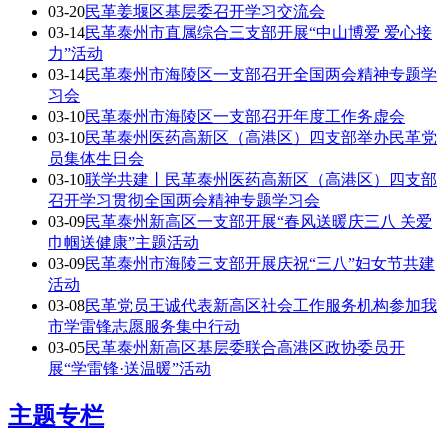
03-20
民革姜堰区基层委召开学习交流会
03-14
民革泰州市直属综合三支部开展“中山博爱 爱心接
力”活动
03-14
民革泰州市海陵区一支部召开全国两会精神专题学
习会
03-10
民革泰州市海陵区一支部召开年度工作务虚会
03-10
民革泰州医药高新区（高港区）四支部举办民革党
员集体生日会
03-10
联学共建丨民革泰州医药高新区（高港区）四支部
召开学习贯彻全国两会精神专题学习会
03-09
民革泰州新高区一支部开展“春风送暖庆三八 关爱
巾帼送健康”主题活动
03-09
民革泰州市海陵三支部开展庆祝“三八”妇女节共建
活动
03-08
民革党员王诚代表新高区社会工作服务机构参加我
市学雷锋志愿服务集中行动
03-05
民革泰州新高区基层委联合高港区政协委员开
展“学雷锋·送温暖”活动
主题专栏