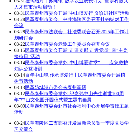
03-31
挂钩结对丨苏陈镇“数字农业成长计划”暨乡村振兴
人才集市活动启动！
03-31
民革泰州市委会开展“中山博爱行 义诊进社区”活动
03-28
民革泰州市委会、中共海陵区委召开挂钩结对工作
会议
03-28
民革泰州市法联会、社法委联合召开2025年工作计
划研讨会
03-22
民革泰州市委会老龄工作委员会召开会议
03-15
民革泰州市委会开展“走进支部 走近党员” 暨“主委
接待日”活动
03-14
民革泰州市委会举办“中山博爱讲堂”——应急救护
知识公益培训
03-14
百年中山魂 传承博爱行丨民革泰州市委会开展植
树节活动
03-13
民革防城港市委会来泰州调研
03-12
民革泰州市委会举办“纪念孙中山先生逝世100周
年”中山文化园开园仪式暨主题书画展
03-09
民革泰州市委会赴市社会福利中心开展学雷锋主题
活动
03-24
民革海陵区二支部召开发展新党员暨一季度党员学
习交流会