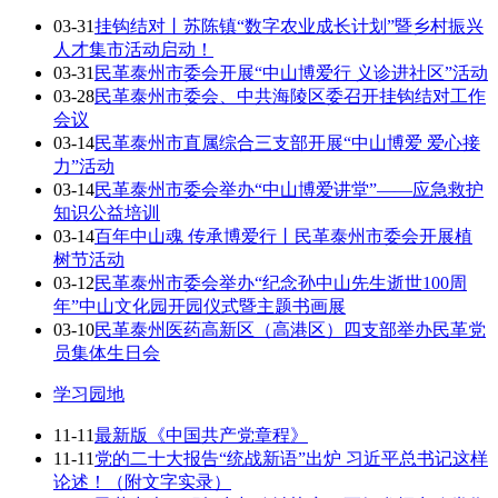
03-31
挂钩结对丨苏陈镇“数字农业成长计划”暨乡村振兴
人才集市活动启动！
03-31
民革泰州市委会开展“中山博爱行 义诊进社区”活动
03-28
民革泰州市委会、中共海陵区委召开挂钩结对工作
会议
03-14
民革泰州市直属综合三支部开展“中山博爱 爱心接
力”活动
03-14
民革泰州市委会举办“中山博爱讲堂”——应急救护
知识公益培训
03-14
百年中山魂 传承博爱行丨民革泰州市委会开展植
树节活动
03-12
民革泰州市委会举办“纪念孙中山先生逝世100周
年”中山文化园开园仪式暨主题书画展
03-10
民革泰州医药高新区（高港区）四支部举办民革党
员集体生日会
学习园地
11-11
最新版《中国共产党章程》
11-11
党的二十大报告“统战新语”出炉 习近平总书记这样
论述！（附文字实录）