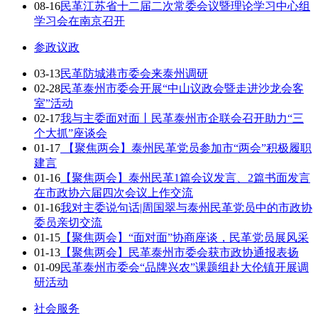
08-16
民革江苏省十二届二次常委会议暨理论学习中心组
学习会在南京召开
参政议政
03-13
民革防城港市委会来泰州调研
02-28
民革泰州市委会开展“中山议政会暨走进沙龙会客
室”活动
02-17
我与主委面对面丨民革泰州市企联会召开助力“三
个大抓”座谈会
01-17
【聚焦两会】泰州民革党员参加市“两会”积极履职
建言
01-16
【聚焦两会】泰州民革1篇会议发言、2篇书面发言
在市政协六届四次会议上作交流
01-16
我对主委说句话|周国翠与泰州民革党员中的市政协
委员亲切交流
01-15
【聚焦两会】“面对面”协商座谈，民革党员展风采
01-13
【聚焦两会】民革泰州市委会获市政协通报表扬
01-09
民革泰州市委会“品牌兴农”课题组赴大伦镇开展调
研活动
社会服务