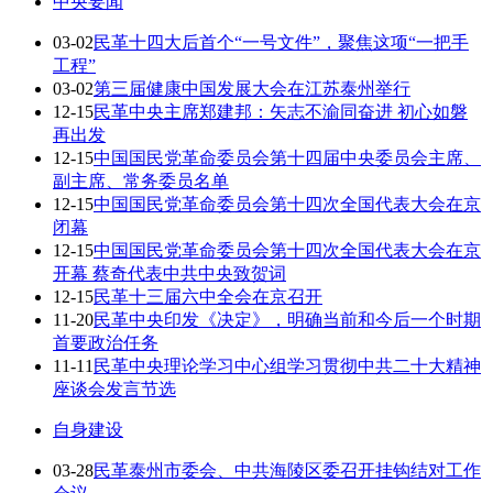
中央要闻
03-02
民革十四大后首个“一号文件”，聚焦这项“一把手
工程”
03-02
第三届健康中国发展大会在江苏泰州举行
12-15
民革中央主席郑建邦：矢志不渝同奋进 初心如磐
再出发
12-15
中国国民党革命委员会第十四届中央委员会主席、
副主席、常务委员名单
12-15
中国国民党革命委员会第十四次全国代表大会在京
闭幕
12-15
中国国民党革命委员会第十四次全国代表大会在京
开幕 蔡奇代表中共中央致贺词
12-15
民革十三届六中全会在京召开
11-20
民革中央印发《决定》，明确当前和今后一个时期
首要政治任务
11-11
民革中央理论学习中心组学习贯彻中共二十大精神
座谈会发言节选
自身建设
03-28
民革泰州市委会、中共海陵区委召开挂钩结对工作