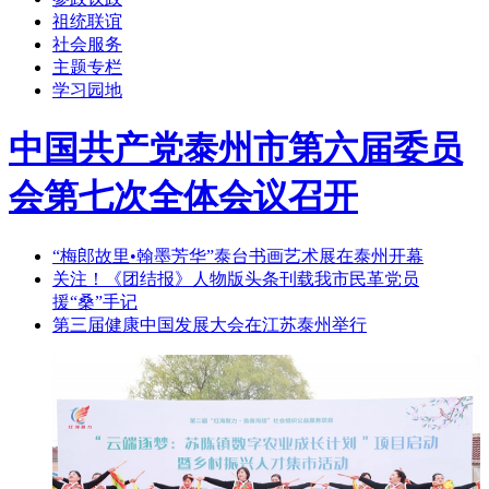
祖统联谊
社会服务
主题专栏
学习园地
中国共产党泰州市第六届委员
会第七次全体会议召开
“梅郎故里•翰墨芳华”泰台书画艺术展在泰州开幕
关注！《团结报》人物版头条刊载我市民革党员
援“桑”手记
第三届健康中国发展大会在江苏泰州举行