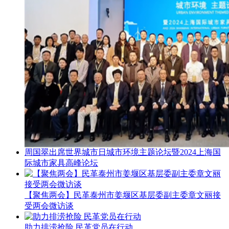
周国翠出席世界城市日城市环境主题论坛暨2024上海国
际城市家具高峰论坛
【聚焦两会】民革泰州市姜堰区基层委副主委章文丽接
受两会微访谈
助力排涝抢险 民革党员在行动