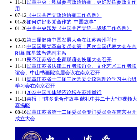
11-11
民革中央：积极参与政治协商，更好发挥参政党作
用
07-12
《中国共产党政治协商工作条例》
01-28
如何讲好多党合作的“中国故事”
01-26
中共中央印发《中国共产党统一战线工作条例》
03-02
第三届健康中国发展大会在江苏泰州举行
12-15
中国国民党革命委员会第十四次全国代表大会在京
闭幕 陈星莺当选副主席
11-11
民革江苏省企业家联谊会换届大会召开
11-11
民革江苏省法律工作者联谊会、文化艺术工作者联
谊会、中山书画院换届会议在南京召开
11-11
民革江苏省十二届三次常委会议暨理论学习中心组
学习会在南京召开
11-11
2022中国实体经济论坛在苏州举行
11-11
喜报！“讲多党合作故事 献礼中共二十大”短视频大
赛揭晓
08-16
民革江苏省第十二届委员会专门委员会在南京召开
成立大会